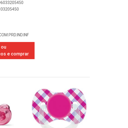
896033205450
6033205450
COM.PRD.IND.INF
 ou
ços e comprar