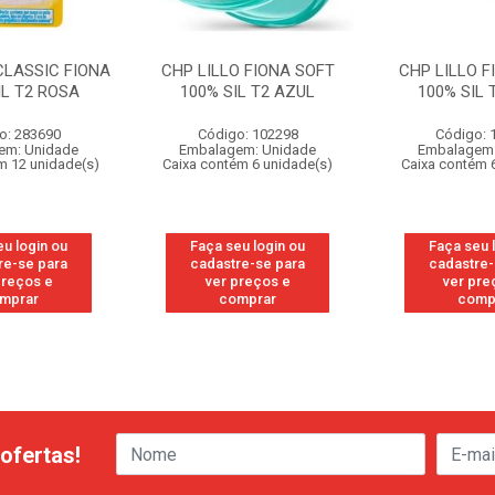
CLASSIC FIONA
CHP LILLO FIONA SOFT
CHP LILLO F
IL T2 ROSA
100% SIL T2 AZUL
100% SIL 
o: 283690
Código: 102298
Código: 
em: Unidade
Embalagem: Unidade
Embalagem:
m 12 unidade(s)
Caixa contém 6 unidade(s)
Caixa contém 
eu login ou
Faça seu login ou
Faça seu 
re-se para
cadastre-se para
cadastre-
preços e
ver preços e
ver pre
mprar
comprar
comp
ofertas!