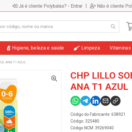
|
Já é cliente Polybalas? - Entrar
Não é cliente Po
Higiene, beleza e saúde
Limpeza
Vitaminas
SIL ANA T1 AZUL
CHP LILLO SO
ANA T1 AZUL
Código do Fabricante: 638921
Código: 325480
Código NCM: 39269040