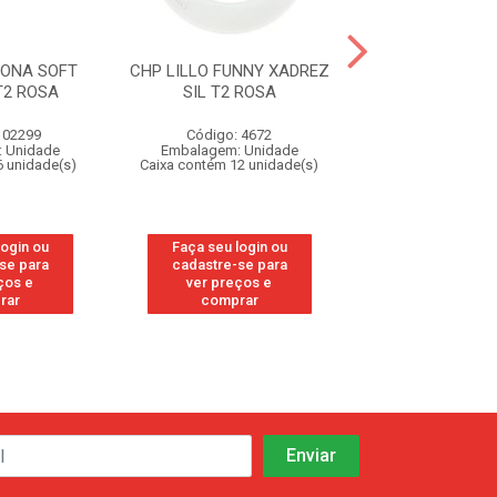
IONA SOFT
CHP LILLO FUNNY XADREZ
CHP LILLO FUNN
T2 ROSA
SIL T2 ROSA
SIL T2 A
102299
Código: 4672
Código: 46
 Unidade
Embalagem: Unidade
Embalagem: U
6 unidade(s)
Caixa contém 12 unidade(s)
Caixa contém 12 u
login ou
Faça seu login ou
Faça seu log
se para
cadastre-se para
cadastre-se
ços e
ver preços e
ver preços
rar
comprar
compra