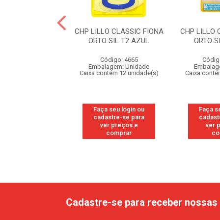
LLO SOFT CALM
CHP LILLO CLASSIC FIONA
CHP LILLO 
 SIL T2 ROSA
ORTO SIL T2 AZUL
ORTO S
digo: 105044
Código: 4665
Códig
agem: Unidade
Embalagem: Unidade
Embalag
ntém 6 unidade(s)
Caixa contém 12 unidade(s)
Caixa conté
 seu login ou
Faça seu login ou
Faça s
astre-se para
cadastre-se para
cadast
er preços e
ver preços e
ver 
comprar
comprar
co
Cadastre-se para receber nossas 