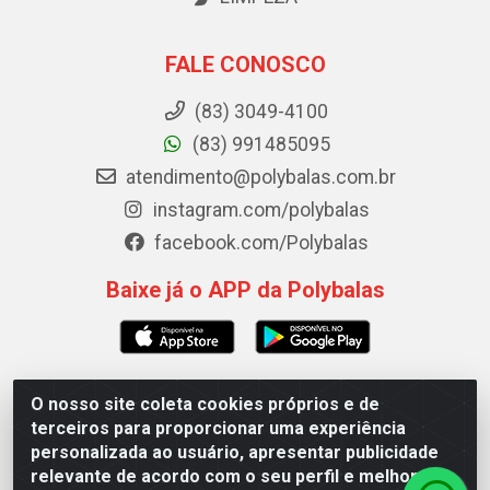
FALE CONOSCO
(83) 3049-4100
(83) 991485095
atendimento@polybalas.com.br
instagram.com/polybalas
facebook.com/Polybalas
Baixe já o APP da Polybalas
O nosso site coleta cookies próprios e de
Polybalas - Rua João Miguel de Souza, 173 Galpão B -
terceiros para proporcionar uma experiência
Ernesto Geisel, João Pessoa/PB - CEP 58.075-075 - CNPJ
personalizada ao usuário, apresentar publicidade
00.909.327/0002-61
relevante de acordo com o seu perfil e melhorar a