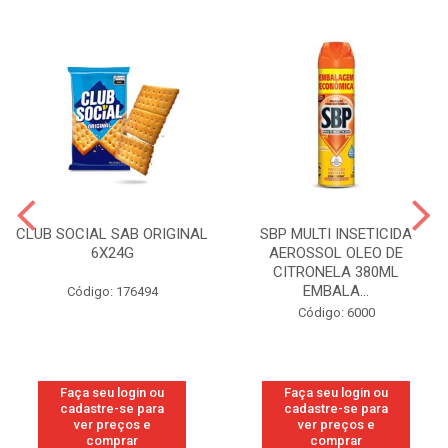
CLUB SOCIAL SAB ORIGINAL
SBP MULTI INSETICIDA
6X24G
AEROSSOL OLEO DE
CITRONELA 380ML
EMBALA...
Código: 176494
Código: 6000
Faça seu login ou
Faça seu login ou
cadastre-se para
cadastre-se para
ver preços e
ver preços e
comprar
comprar