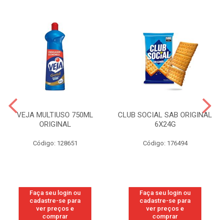
VEJA MULTIUSO 750ML
CLUB SOCIAL SAB ORIGINAL
ORIGINAL
6X24G
Código: 128651
Código: 176494
Faça seu login ou
Faça seu login ou
cadastre-se para
cadastre-se para
ver preços e
ver preços e
comprar
comprar