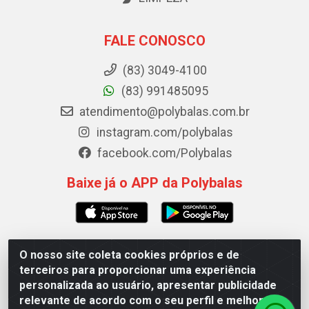
FALE CONOSCO
(83) 3049-4100
(83) 991485095
atendimento@polybalas.com.br
instagram.com/polybalas
facebook.com/Polybalas
Baixe já o APP da Polybalas
O nosso site coleta cookies próprios e de
Polybalas - Rua João Miguel de Souza, 173 Galpão B -
terceiros para proporcionar uma experiência
Ernesto Geisel, João Pessoa/PB - CEP 58.075-075 - CNPJ
personalizada ao usuário, apresentar publicidade
00.909.327/0002-61
relevante de acordo com o seu perfil e melhorar a