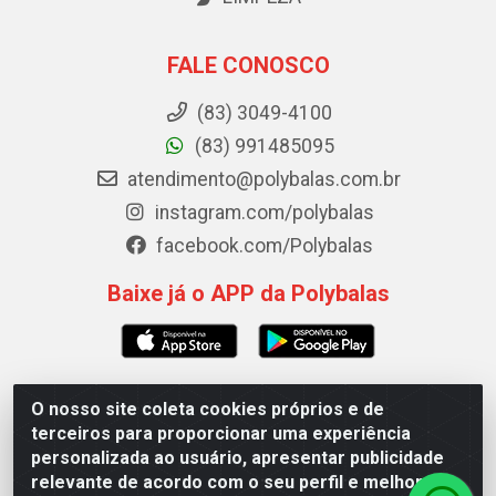
FALE CONOSCO
(83) 3049-4100
(83) 991485095
atendimento@polybalas.com.br
instagram.com/polybalas
facebook.com/Polybalas
Baixe já o APP da Polybalas
O nosso site coleta cookies próprios e de
Polybalas - Rua João Miguel de Souza, 173 Galpão B -
terceiros para proporcionar uma experiência
Ernesto Geisel, João Pessoa/PB - CEP 58.075-075 - CNPJ
personalizada ao usuário, apresentar publicidade
00.909.327/0002-61
relevante de acordo com o seu perfil e melhorar a