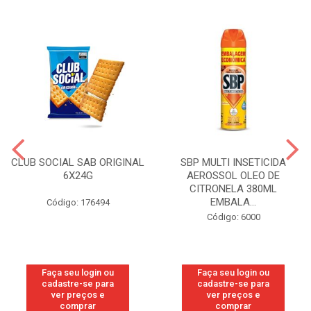
CLUB SOCIAL SAB ORIGINAL
SBP MULTI INSETICIDA
6X24G
AEROSSOL OLEO DE
CITRONELA 380ML
EMBALA...
Código: 176494
Código: 6000
Faça seu login ou
Faça seu login ou
cadastre-se para
cadastre-se para
ver preços e
ver preços e
comprar
comprar