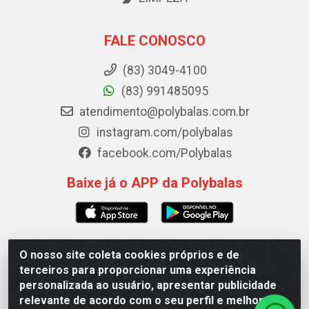
FALE CONOSCO
(83) 3049-4100
(83) 991485095
atendimento@polybalas.com.br
instagram.com/polybalas
facebook.com/Polybalas
Baixe já o APP da Polybalas
O nosso site coleta cookies próprios e de
Polybalas - Rua João Miguel de Souza, 173 Galpão B -
terceiros para proporcionar uma experiência
Ernesto Geisel, João Pessoa/PB - CEP 58.075-075 - CNPJ
personalizada ao usuário, apresentar publicidade
00.909.327/0002-61
relevante de acordo com o seu perfil e melhorar a