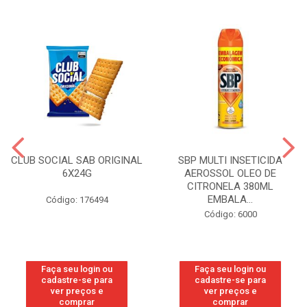
CLUB SOCIAL SAB ORIGINAL
SBP MULTI INSETICIDA
6X24G
AEROSSOL OLEO DE
CITRONELA 380ML
EMBALA...
Código: 176494
Código: 6000
Faça seu login ou
Faça seu login ou
cadastre-se para
cadastre-se para
ver preços e
ver preços e
comprar
comprar