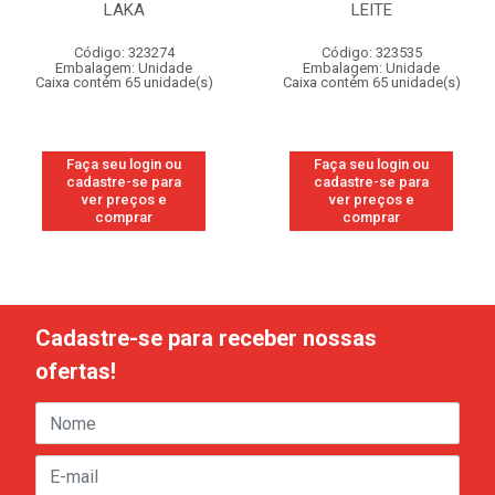
LAKA
LEITE
Código: 323274
Código: 323535
Embalagem: Unidade
Embalagem: Unidade
Caixa contém 65 unidade(s)
Caixa contém 65 unidade(s)
Faça seu login ou
Faça seu login ou
cadastre-se para
cadastre-se para
ver preços e
ver preços e
comprar
comprar
Cadastre-se para receber nossas
ofertas!