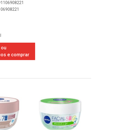
891106908221
1106908221
I
 ou
ços e comprar