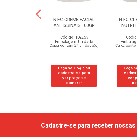
 MICELAR 200ML
N FC CREME FACIAL
N FC CR
ENERADORA
ANTISSINAIS 100GR
NUTRIT
digo: 330166
Código: 102255
Códig
agem: Unidade
Embalagem: Unidade
Embalag
ntém 12 unidade(s)
Caixa contém 24 unidade(s)
Caixa conté
 seu login ou
Faça seu login ou
Faça s
astre-se para
cadastre-se para
cadast
er preços e
ver preços e
ver 
comprar
comprar
co
Cadastre-se para receber nossas 