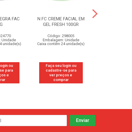
NEGRA FAC
N FC CREME FACIAL EM
CR BARUEL BA
0G
GEL FRESH 100GR
PREV ASSA
324770
Código: 298005
Código: 32
 Unidade
Embalagem: Unidade
Embalagem: U
4 unidade(s)
Caixa contém 24 unidade(s)
Caixa contém 12 u
login ou
Faça seu login ou
Faça seu log
se para
cadastre-se para
cadastre-se
ços e
ver preços e
ver preços
rar
comprar
compra