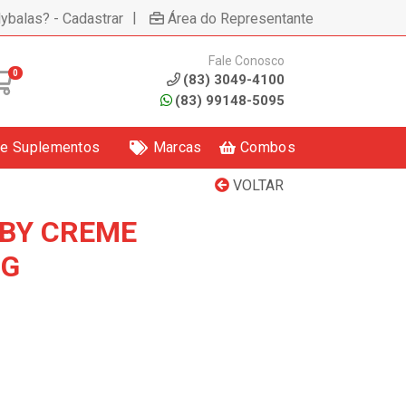
|
lybalas? - Cadastrar
Área do Representante
Fale Conosco
0
(83) 3049-4100
(83) 99148-5095
 e Suplementos
Marcas
Combos
VOLTAR
BY CREME
0G