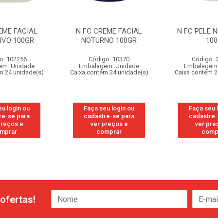
EME FACIAL
N FC CREME FACIAL
N FC PELE 
IVO 100GR
NOTURNO 100GR
10
o: 102256
Código: 10370
Código: 
em: Unidade
Embalagem: Unidade
Embalagem:
m 24 unidade(s)
Caixa contém 24 unidade(s)
Caixa contém 2
eu login ou
Faça seu login ou
Faça seu 
re-se para
cadastre-se para
cadastre-
preços e
ver preços e
ver pre
mprar
comprar
comp
ofertas!