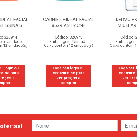
IDRAT FACIAL
GARNIER HIDRAT FACIAL
DERMO E
NTISSINAIS
85GR ANTIACNE
MICELAR
o: 326944
Código: 326943
Código: 
em: Unidade
Embalagem: Unidade
Embalagem:
m 12 unidade(s)
Caixa contém 12 unidade(s)
Caixa contém 1
eu login ou
Faça seu login ou
Faça seu 
re-se para
cadastre-se para
cadastre-
preços e
ver preços e
ver pre
mprar
comprar
comp
ofertas!