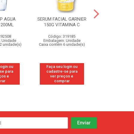
XP AGUA
SERUM FACIAL GARNIER
DERMO EXP 
 200ML
150G VITAMINA C
MICELAR HIAL
200ML
292508
Código: 319185
Código: 29
 Unidade
Embalagem: Unidade
Embalagem: U
2 unidade(s)
Caixa contém 6 unidade(s)
Caixa contém 12 u
login ou
Faça seu login ou
Faça seu log
se para
cadastre-se para
cadastre-se
ços e
ver preços e
ver preços
rar
comprar
compra