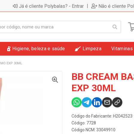
|
Já é cliente Polybalas? - Entrar
Não é cliente Po
Higiene, beleza e saúde
Limpeza
Vitaminas
RMO EXP 30ML
BB CREAM BA
EXP 30ML
Código do Fabricante: H2042523
Código: 7728
Código NCM: 33049910