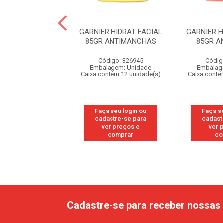
R AGUA MICELAR
GARNIER HIDRAT FACIAL
GARNIER H
L TUDO EM 1
85GR ANTIMANCHAS
85GR A
digo: 10535
Código: 326945
Códig
agem: Unidade
Embalagem: Unidade
Embalag
ntém 12 unidade(s)
Caixa contém 12 unidade(s)
Caixa conté
 seu login ou
Faça seu login ou
Faça s
astre-se para
cadastre-se para
cadast
er preços e
ver preços e
ver 
comprar
comprar
co
Cadastre-se para receber nossas 