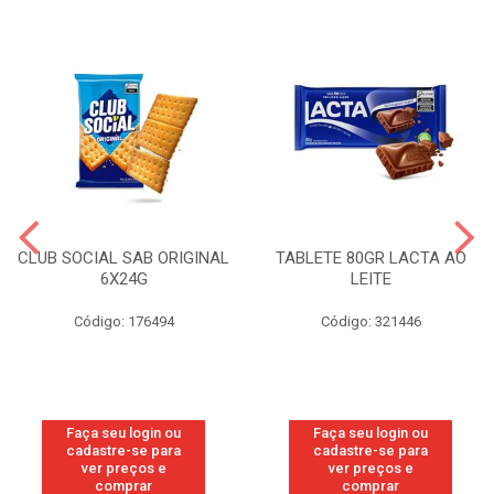
CLUB SOCIAL SAB ORIGINAL
TABLETE 80GR LACTA AO
6X24G
LEITE
Código: 176494
Código: 321446
Faça seu login ou
Faça seu login ou
cadastre-se para
cadastre-se para
ver preços e
ver preços e
comprar
comprar