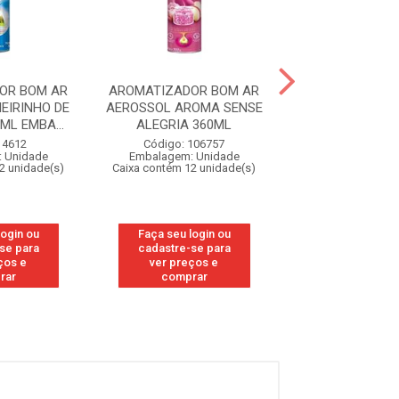
OR BOM AR
AROMATIZADOR BOM AR
AROMATIZADOR
EIRINHO DE
AEROSSOL AROMA SENSE
AEROSSOL ARO
ML EMBA...
ALEGRIA 360ML
ROMANCE 3
 4612
Código: 106757
Código: 10
 Unidade
Embalagem: Unidade
Embalagem: U
2 unidade(s)
Caixa contém 12 unidade(s)
Caixa contém 12 u
login ou
Faça seu login ou
Faça seu log
se para
cadastre-se para
cadastre-se
ços e
ver preços e
ver preços
rar
comprar
compra