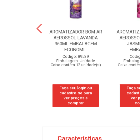
IZADOR BOM AR
AROMATIZADOR BOM AR
AROMATIZ
Y AUTOMATICO
AEROSSOL LAVANDA
AEROSSO
ATIC REFIL 50%
360ML EMBALAGEM
JASM
OF...
ECONOMI...
EMBA
digo: 11185
Código: 89539
Códig
agem: Unidade
Embalagem: Unidade
Embalag
ntém 4 unidade(s)
Caixa contém 12 unidade(s)
Caixa conté
 seu login ou
Faça seu login ou
Faça s
astre-se para
cadastre-se para
cadast
er preços e
ver preços e
ver 
comprar
comprar
co
Características