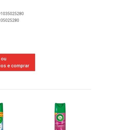
891035025280
1035025280
 ou
ços e comprar