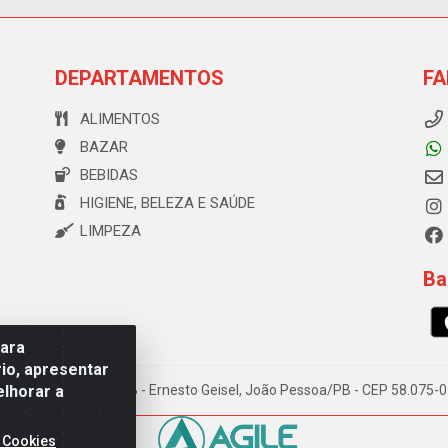
DEPARTAMENTOS
FA
ALIMENTOS
BAZAR
BEBIDAS
HIGIENE, BELEZA E SAÚDE
LIMPEZA
Ba
para
io, apresentar
elhorar a
e Souza, 173 Galpão B - Ernesto Geisel, João Pessoa/PB - CEP 58.075
 Cookies