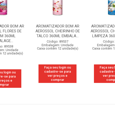
ADOR BOM AR
AROMATIZADOR BOM AR
AROMATIZAD
L FLORES DE
AEROSSOL CHEIRINHO DE
AEROSSOL CH
IM 360ML
TALCO 360ML EMBALA...
LIMPEZA 360
LAGE...
Código: 89537
Código:
Embalagem: Unidade
Embalagem:
o: 89538
Caixa contém 12 unidade(s)
Caixa contém 1
em: Unidade
m 12 unidade(s)
Faça seu login ou
Faça seu 
cadastre-se para
cadastre-
eu login ou
ver preços e
ver pre
re-se para
comprar
comp
preços e
mprar