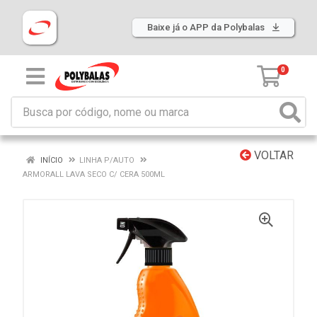
Baixe já o APP da Polybalas
0
VOLTAR
INÍCIO
LINHA P/AUTO
ARMORALL LAVA SECO C/ CERA 500ML