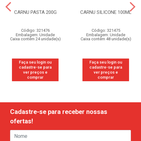
CARNU PASTA 200G
CARNU SILICONE 100ML
Código: 321476
Código: 321475
Embalagem: Unidade
Embalagem: Unidade
Caixa contém 24 unidade(s)
Caixa contém 48 unidade(s)
Faça seu login ou
Faça seu login ou
cadastre-se para
cadastre-se para
ver preços e
ver preços e
comprar
comprar
Cadastre-se para receber nossas
ofertas!