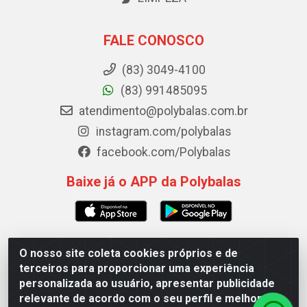
FALE CONOSCO
(83) 3049-4100
(83) 991485095
atendimento@polybalas.com.br
instagram.com/polybalas
facebook.com/Polybalas
Baixe já o APP da Polybalas
O nosso site coleta cookies próprios e de
Polybalas - Rua João Miguel de Souza, 173 Galpão B -
terceiros para proporcionar uma experiência
Ernesto Geisel, João Pessoa/PB - CEP 58.075-075 - CNPJ
personalizada ao usuário, apresentar publicidade
00.909.327/0002-61
relevante de acordo com o seu perfil e melhorar a