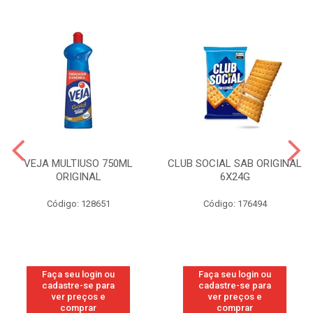
VEJA MULTIUSO 750ML
CLUB SOCIAL SAB ORIGINAL
ORIGINAL
6X24G
Código: 128651
Código: 176494
Faça seu login ou
Faça seu login ou
cadastre-se para
cadastre-se para
ver preços e
ver preços e
comprar
comprar