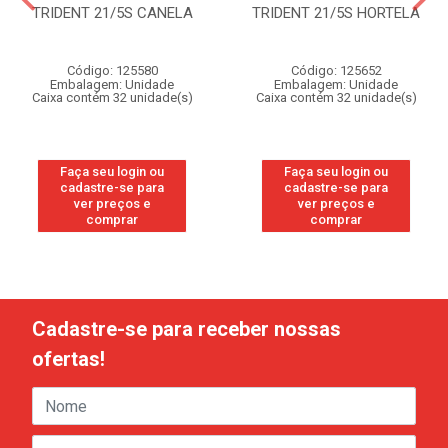
TRIDENT 21/5S CANELA
TRIDENT 21/5S HORTELA
Código: 125580
Código: 125652
Embalagem: Unidade
Embalagem: Unidade
Caixa contém 32 unidade(s)
Caixa contém 32 unidade(s)
Faça seu login ou
Faça seu login ou
cadastre-se para
cadastre-se para
ver preços e
ver preços e
comprar
comprar
Cadastre-se para receber nossas
ofertas!