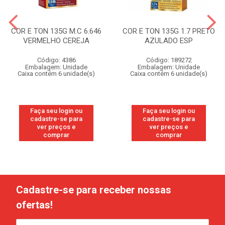
COR E TON 135G M.C 6.646
COR E TON 135G 1.7 PRETO
VERMELHO CEREJA
AZULADO ESP
Código: 4386
Código: 189272
Embalagem: Unidade
Embalagem: Unidade
Caixa contém 6 unidade(s)
Caixa contém 6 unidade(s)
Faça seu login ou
Faça seu login ou
cadastre-se para
cadastre-se para
ver preços e
ver preços e
comprar
comprar
Cadastre-se para receber nossas
ofertas!