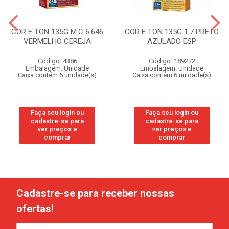
COR E TON 135G M.C 6.646
COR E TON 135G 1.7 PRETO
VERMELHO CEREJA
AZULADO ESP
Código: 4386
Código: 189272
Embalagem: Unidade
Embalagem: Unidade
Caixa contém 6 unidade(s)
Caixa contém 6 unidade(s)
Faça seu login ou
Faça seu login ou
cadastre-se para
cadastre-se para
ver preços e
ver preços e
comprar
comprar
Cadastre-se para receber nossas
ofertas!