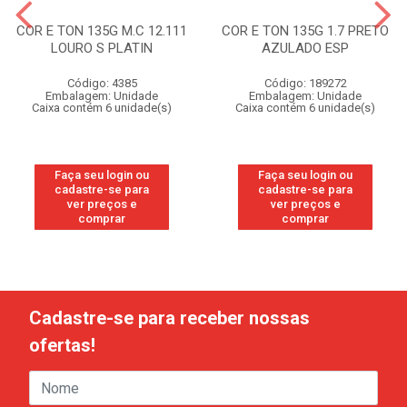
COR E TON 135G M.C 12.111
COR E TON 135G 1.7 PRETO
LOURO S PLATIN
AZULADO ESP
Código: 4385
Código: 189272
Embalagem: Unidade
Embalagem: Unidade
Caixa contém 6 unidade(s)
Caixa contém 6 unidade(s)
Faça seu login ou
Faça seu login ou
cadastre-se para
cadastre-se para
ver preços e
ver preços e
comprar
comprar
Cadastre-se para receber nossas
ofertas!