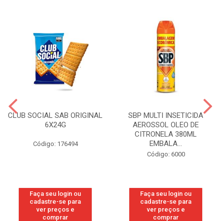
CLUB SOCIAL SAB ORIGINAL
SBP MULTI INSETICIDA
6X24G
AEROSSOL OLEO DE
CITRONELA 380ML
EMBALA...
Código: 176494
Código: 6000
Faça seu login ou
Faça seu login ou
cadastre-se para
cadastre-se para
ver preços e
ver preços e
comprar
comprar