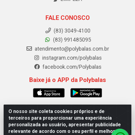
FALE CONOSCO
(83) 3049-4100
(83) 991485095
atendimento@polybalas.com.br
instagram.com/polybalas
facebook.com/Polybalas
Baixe já o APP da Polybalas
O nosso site coleta cookies próprios e de
Polybalas - Rua João Miguel de Souza, 173 Galpão B -
terceiros para proporcionar uma experiência
Ernesto Geisel, João Pessoa/PB - CEP 58.075-075 - CNPJ
personalizada ao usuário, apresentar publicidade
00.909.327/0002-61
relevante de acordo com o seu perfil e melhorar a