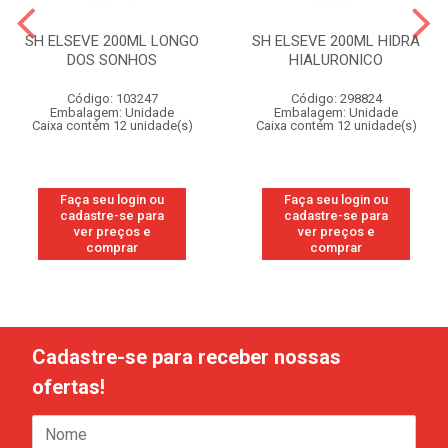
SH ELSEVE 200ML LONGO
SH ELSEVE 200ML HIDRA
DOS SONHOS
HIALURONICO
Código: 103247
Código: 298824
Embalagem: Unidade
Embalagem: Unidade
Caixa contém 12 unidade(s)
Caixa contém 12 unidade(s)
Faça seu login ou
Faça seu login ou
cadastre-se para
cadastre-se para
ver preços e
ver preços e
comprar
comprar
Cadastre-se para receber nossas
ofertas!