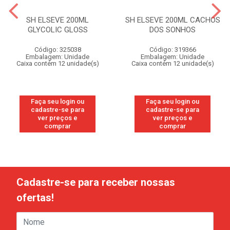
SH ELSEVE 200ML
SH ELSEVE 200ML CACHOS
GLYCOLIC GLOSS
DOS SONHOS
Código: 325038
Código: 319366
Embalagem: Unidade
Embalagem: Unidade
Caixa contém 12 unidade(s)
Caixa contém 12 unidade(s)
Faça seu login ou
Faça seu login ou
cadastre-se para
cadastre-se para
ver preços e
ver preços e
comprar
comprar
Cadastre-se para receber nossas
ofertas!