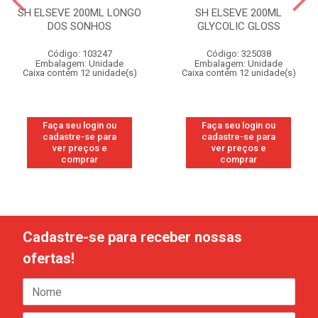
SH ELSEVE 200ML LONGO
SH ELSEVE 200ML
DOS SONHOS
GLYCOLIC GLOSS
Código: 103247
Código: 325038
Embalagem: Unidade
Embalagem: Unidade
Caixa contém 12 unidade(s)
Caixa contém 12 unidade(s)
Faça seu login ou
Faça seu login ou
cadastre-se para
cadastre-se para
ver preços e
ver preços e
comprar
comprar
Cadastre-se para receber nossas
ofertas!