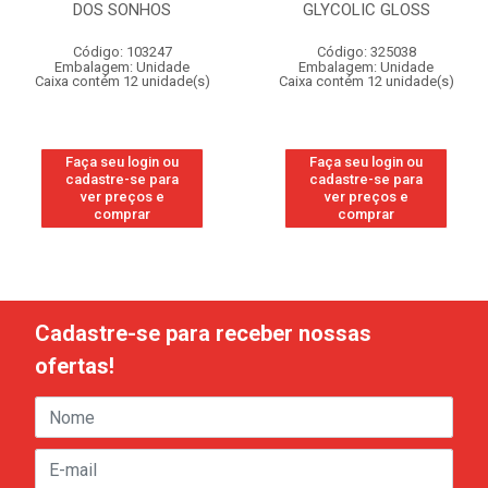
DOS SONHOS
GLYCOLIC GLOSS
Código: 103247
Código: 325038
Embalagem: Unidade
Embalagem: Unidade
Caixa contém 12 unidade(s)
Caixa contém 12 unidade(s)
Faça seu login ou
Faça seu login ou
cadastre-se para
cadastre-se para
ver preços e
ver preços e
comprar
comprar
Cadastre-se para receber nossas
ofertas!