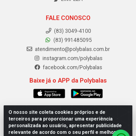
FALE CONOSCO
(83) 3049-4100
(83) 991485095
atendimento@polybalas.com.br
instagram.com/polybalas
facebook.com/Polybalas
Baixe já o APP da Polybalas
O nosso site coleta cookies próprios e de
Polybalas - Rua João Miguel de Souza, 173 Galpão B -
terceiros para proporcionar uma experiência
Ernesto Geisel, João Pessoa/PB - CEP 58.075-075 - CNPJ
personalizada ao usuário, apresentar publicidade
00.909.327/0002-61
relevante de acordo com o seu perfil e melhorar a