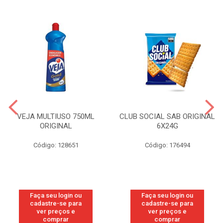
VEJA MULTIUSO 750ML
CLUB SOCIAL SAB ORIGINAL
ORIGINAL
6X24G
Código: 128651
Código: 176494
Faça seu login ou
Faça seu login ou
cadastre-se para
cadastre-se para
ver preços e
ver preços e
comprar
comprar