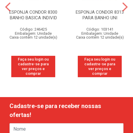
ESPONJA CONDOR 8300
ESPONJA CONDOR 8313
BANHO BASICA INDIVID
PARA BANHO UNI
Código: 246425
Código: 103141
Embalagem: Unidade
Embalagem: Unidade
Caixa contém 12 unidade(s)
Caixa contém 12 unidade(s)
Faça seu login ou
Faça seu login ou
cadastre-se para
cadastre-se para
ver preços e
ver preços e
comprar
comprar
Cadastre-se para receber nossas
ofertas!