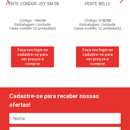
PENTE CONDOR JOY SM 08
PENTE BELLE
Código: 196266
Código: 318288
Embalagem: Unidade
Embalagem: Unidade
Caixa contém 12 unidade(s)
Caixa contém 12 unidade(s)
Faça seu login ou
Faça seu login ou
cadastre-se para
cadastre-se para
ver preços e
ver preços e
comprar
comprar
Cadastre-se para receber nossas
ofertas!