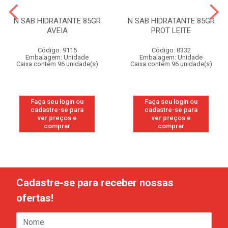
N SAB HIDRATANTE 85GR
N SAB HIDRATANTE 85GR
AVEIA
PROT LEITE
Código: 9115
Código: 8332
Embalagem: Unidade
Embalagem: Unidade
Caixa contém 96 unidade(s)
Caixa contém 96 unidade(s)
Faça seu login ou
Faça seu login ou
cadastre-se para
cadastre-se para
ver preços e
ver preços e
comprar
comprar
Cadastre-se para receber nossas
ofertas!