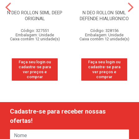
N DEO ROLLON 50ML DEEP
N DEO ROLLON 50ML
ORIGINAL
DEFENDE HIALURONICO
Código: 327551
Código: 328156
Embalagem: Unidade
Embalagem: Unidade
Caixa contém 12 unidade(s)
Caixa contém 12 unidade(s)
Faça seu login ou
Faça seu login ou
cadastre-se para
cadastre-se para
ver preços e
ver preços e
comprar
comprar
Cadastre-se para receber nossas
ofertas!