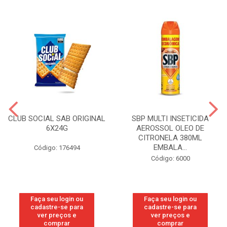
CLUB SOCIAL SAB ORIGINAL
SBP MULTI INSETICIDA
6X24G
AEROSSOL OLEO DE
CITRONELA 380ML
EMBALA...
Código: 176494
Código: 6000
Faça seu login ou
Faça seu login ou
cadastre-se para
cadastre-se para
ver preços e
ver preços e
comprar
comprar