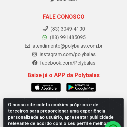
FALE CONOSCO
(83) 3049-4100
(83) 991485095
atendimento@polybalas.com.br
instagram.com/polybalas
facebook.com/Polybalas
Baixe já o APP da Polybalas
O nosso site coleta cookies próprios e de
Polybalas - Rua João Miguel de Souza, 173 Galpão B -
terceiros para proporcionar uma experiência
Ernesto Geisel, João Pessoa/PB - CEP 58.075-075 - CNPJ
personalizada ao usuário, apresentar publicidade
00.909.327/0002-61
relevante de acordo com o seu perfil e melhorar a