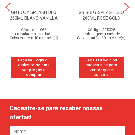
GB BODY SPLASH DEO
GB BODY SPLASH DEO
260ML BLANC VANILLA
260ML ROSE GOLD
Código: 11066
Código: 325026
Embalagem: Unidade
Embalagem: Unidade
Caixa contém 10 unidade(s)
Caixa contém 10 unidade(s)
Faça seu login ou
Faça seu login ou
cadastre-se para
cadastre-se para
ver preços e
ver preços e
comprar
comprar
Cadastre-se para receber nossas
ofertas!