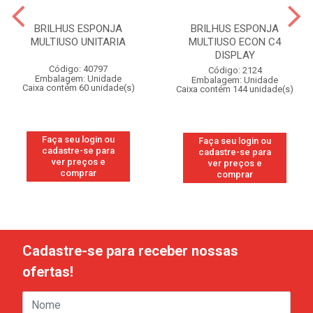
BRILHUS ESPONJA
BRILHUS ESPONJA
MULTIUSO UNITARIA
MULTIUSO ECON C4
DISPLAY
Código: 40797
Código: 2124
Embalagem: Unidade
Embalagem: Unidade
Caixa contém 60 unidade(s)
Caixa contém 144 unidade(s)
Faça seu login ou
Faça seu login ou
cadastre-se para
cadastre-se para
ver preços e
ver preços e
comprar
comprar
Cadastre-se para receber nossas
ofertas!