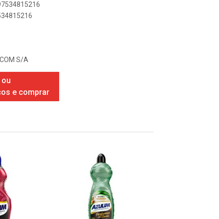
897534815216
7534815216
 COM S/A
 ou
ços e comprar