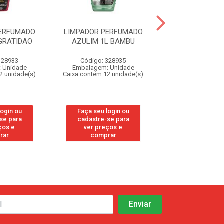
PERFUMADO
LIMPADOR PERFUMADO
LIMPADOR PE
GRATIDAO
AZULIM 1L BAMBU
AZULIM 1L CHA
328933
Código: 328935
Código: 32
 Unidade
Embalagem: Unidade
Embalagem: U
2 unidade(s)
Caixa contém 12 unidade(s)
Caixa contém 12 u
login ou
Faça seu login ou
Faça seu log
se para
cadastre-se para
cadastre-se
ços e
ver preços e
ver preços
rar
comprar
compra