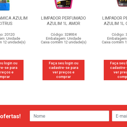
AMICA AZULIM
LIMPADOR PERFUMADO
LIMPADOR 
CITRUS
AZULIM 1L AMOR
AZULIM 1L 
o: 20120
Código: 328934
Código: 
em: Unidade
Embalagem: Unidade
Embalagem:
m 12 unidade(s)
Caixa contém 12 unidade(s)
Caixa contém 1
eu login ou
Faça seu login ou
Faça seu 
re-se para
cadastre-se para
cadastre-
preços e
ver preços e
ver pre
mprar
comprar
comp
ofertas!