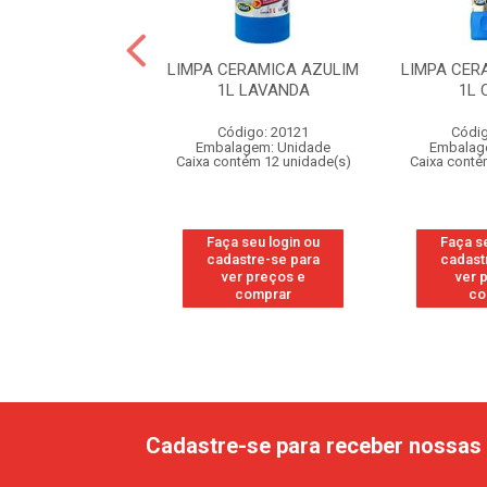
 PORCELANATO
LIMPA CERAMICA AZULIM
LIMPA CER
 750ML CITRUS
1L LAVANDA
1L 
digo: 20126
Código: 20121
Códig
agem: Unidade
Embalagem: Unidade
Embalag
ntém 15 unidade(s)
Caixa contém 12 unidade(s)
Caixa conté
 seu login ou
Faça seu login ou
Faça s
astre-se para
cadastre-se para
cadast
er preços e
ver preços e
ver 
comprar
comprar
co
Cadastre-se para receber nossas 