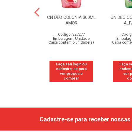
 COLONIA 225ML
CN DEO COLONIA 300ML
CN DEO C
 DE ACONCHEGO
AMOR
ALF
digo: 327288
Código: 327277
Códig
agem: Unidade
Embalagem: Unidade
Embalag
ntém 6 unidade(s)
Caixa contém 6 unidade(s)
Caixa cont
 seu login ou
Faça seu login ou
Faça s
astre-se para
cadastre-se para
cadast
er preços e
ver preços e
ver 
comprar
comprar
co
Cadastre-se para receber nossas 