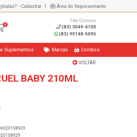
|
lybalas? - Cadastrar
Área do Representante
Fale Conosco
0
(83) 3049-4100
(83) 99148-5095
 e Suplementos
Marcas
Combos
VOLTAR
UEL BABY 210ML
5
896020158929
6020158929