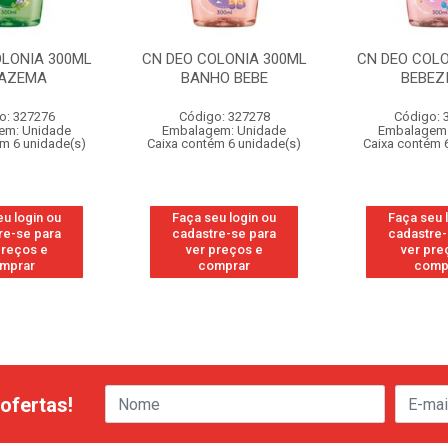
OLONIA 300ML
CN DEO COLONIA 300ML
CN DEO COLO
AZEMA
BANHO BEBE
BEBEZ
o: 327276
Código: 327278
Código: 
em: Unidade
Embalagem: Unidade
Embalagem:
ém 6 unidade(s)
Caixa contém 6 unidade(s)
Caixa contém 
eu login ou
Faça seu login ou
Faça seu 
re-se para
cadastre-se para
cadastre-
preços e
ver preços e
ver pre
mprar
comprar
comp
ofertas!