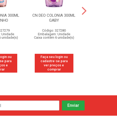
NIA 300ML
CN DEO COLONIA 300ML
CN DEO COLONI
INHO
GABY
LAVAND
327279
Código: 327280
Código: 32
 Unidade
Embalagem: Unidade
Embalagem: U
6 unidade(s)
Caixa contém 6 unidade(s)
Caixa contém 6 u
login ou
Faça seu login ou
Faça seu log
se para
cadastre-se para
cadastre-se
ços e
ver preços e
ver preços
rar
comprar
compra