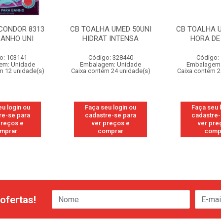
CONDOR 8313
CB TOALHA UMED 50UNI
CB TOALHA U
BANHO UNI
HIDRAT INTENSA
HORA DE
o: 103141
Código: 328440
Código:
em: Unidade
Embalagem: Unidade
Embalagem:
m 12 unidade(s)
Caixa contém 24 unidade(s)
Caixa contém 2
eu login ou
Faça seu login ou
Faça seu 
re-se para
cadastre-se para
cadastre-
preços e
ver preços e
ver pre
mprar
comprar
comp
ofertas!