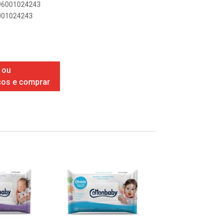
896001024243
6001024243
 ou
ços e comprar