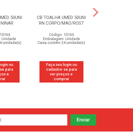
MED 50UNI
CB TOALHA UMED 50UNI
CB TOALHA UME
 NINAR
RN CORPO/MAO/ROST
CUIDADO DA
 10164
Código: 10165
Código: 10
 Unidade
Embalagem: Unidade
Embalagem: U
4 unidade(s)
Caixa contém 24 unidade(s)
Caixa contém 24 u
login ou
Faça seu login ou
Faça seu log
se para
cadastre-se para
cadastre-se
ços e
ver preços e
ver preços
rar
comprar
compra