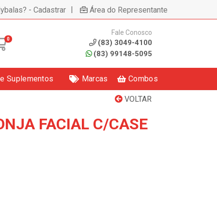
|
lybalas? - Cadastrar
Área do Representante
Fale Conosco
0
(83) 3049-4100
(83) 99148-5095
 e Suplementos
Marcas
Combos
VOLTAR
ONJA FACIAL C/CASE