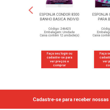
BETTA ESPONJA
ESPONJA CONDOR 8300
ESPONJA 
ANHO L3P2
BANHO BASICA INDIVID
PARA 
digo: 213349
Código: 246425
Códig
agem: Unidade
Embalagem: Unidade
Embalag
ntém 24 unidade(s)
Caixa contém 12 unidade(s)
Caixa conté
 seu login ou
Faça seu login ou
Faça s
astre-se para
cadastre-se para
cadast
er preços e
ver preços e
ver 
comprar
comprar
co
Cadastre-se para receber nossas 