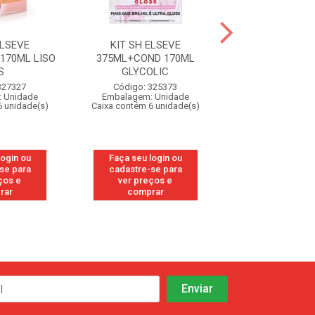
ELSEVE
KIT SH ELSEVE
KIT SH EL
170ML LISO
375ML+COND 170ML
375ML+COND
S
GLYCOLIC
HIDRA H
327327
Código: 325373
Código: 29
 Unidade
Embalagem: Unidade
Embalagem: U
6 unidade(s)
Caixa contém 6 unidade(s)
Caixa contém 6 u
login ou
Faça seu login ou
Faça seu log
se para
cadastre-se para
cadastre-se
ços e
ver preços e
ver preços
rar
comprar
compra