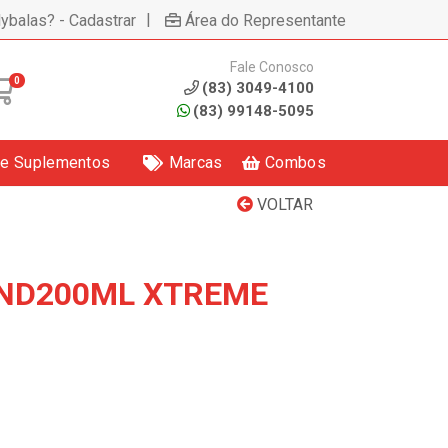
|
lybalas? - Cadastrar
Área do Representante
Fale Conosco
0
(83) 3049-4100
(83) 99148-5095
 e Suplementos
Marcas
Combos
VOLTAR
ND200ML XTREME