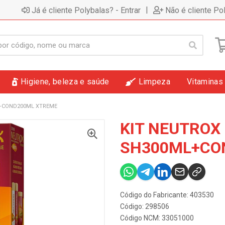
|
Já é cliente Polybalas? - Entrar
Não é cliente Po
Higiene, beleza e saúde
Limpeza
Vitaminas
L+COND200ML XTREME
KIT NEUTROX
SH300ML+CO
Código do Fabricante: 403530
Código: 298506
Código NCM: 33051000