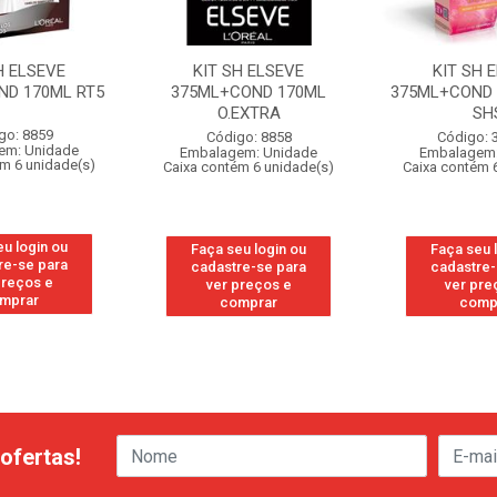
H ELSEVE
KIT SH ELSEVE
KIT SH 
ND 170ML RT5
375ML+COND 170ML
375ML+COND 
O.EXTRA
SH
go: 8859
Código: 8858
Código: 
em: Unidade
Embalagem: Unidade
Embalagem:
ém 6 unidade(s)
Caixa contém 6 unidade(s)
Caixa contém 
eu login ou
Faça seu login ou
Faça seu 
re-se para
cadastre-se para
cadastre-
preços e
ver preços e
ver pre
mprar
comprar
comp
ofertas!