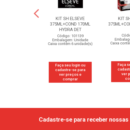
 SH 375ML+COND
KIT SH ELSEVE
KIT S
70ML LISO
375ML+COND 170ML
375ML+CO
HYDRA DET
digo: 298427
Códi
Código: 101139
agem: Unidade
Embalag
Embalagem: Unidade
ntém 6 unidade(s)
Caixa cont
Caixa contém 6 unidade(s)
 seu login ou
Faça s
Faça seu login ou
astre-se para
cadast
cadastre-se para
er preços e
ver 
ver preços e
comprar
co
comprar
Cadastre-se para receber nossas 