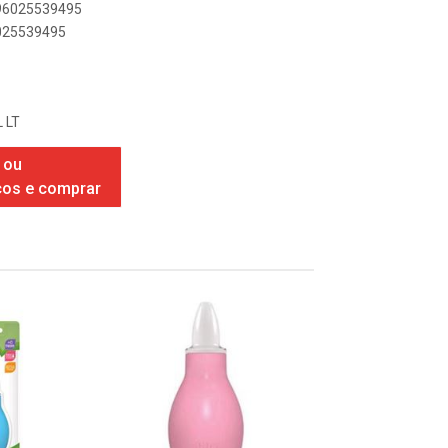
896025539495
6025539495
 LT
 ou
ços e comprar