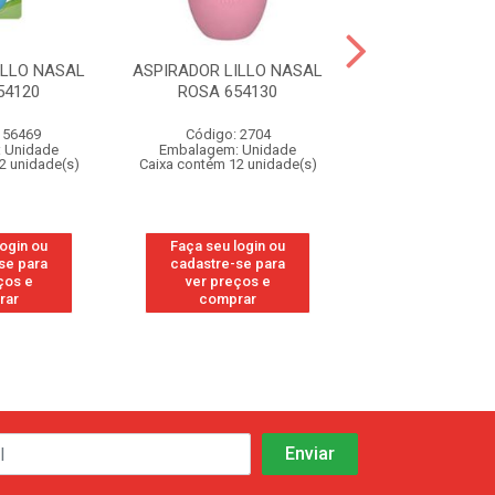
ILLO NASAL
ASPIRADOR LILLO NASAL
ESCOVA DENTA
54120
ROSA 654130
MASSAGEADO
156469
Código: 2704
Código: 36
 Unidade
Embalagem: Unidade
Embalagem: U
2 unidade(s)
Caixa contém 12 unidade(s)
Caixa contém 12 u
login ou
Faça seu login ou
Faça seu log
se para
cadastre-se para
cadastre-se 
ços e
ver preços e
ver preços
rar
comprar
comprar