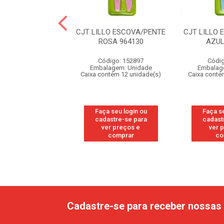
OLETOR LEITE
CJT LILLO ESCOVA/PENTE
CJT LILLO
 LILLO (636801)
ROSA 964130
AZUL
digo: 323352
Código: 152897
Códig
agem: Unidade
Embalagem: Unidade
Embalag
ntém 6 unidade(s)
Caixa contém 12 unidade(s)
Caixa conté
 seu login ou
Faça seu login ou
Faça se
astre-se para
cadastre-se para
cadast
er preços e
ver preços e
ver 
comprar
comprar
co
Cadastre-se para receber nossas 