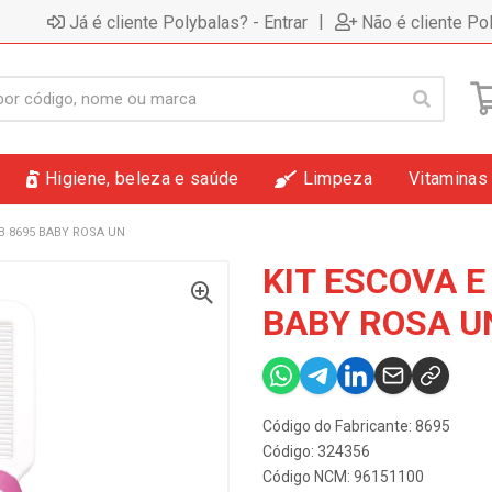
|
Já é cliente Polybalas? - Entrar
Não é cliente Po
Higiene, beleza e saúde
Limpeza
Vitaminas
B 8695 BABY ROSA UN
KIT ESCOVA E
BABY ROSA U
Código do Fabricante: 8695
Código: 324356
Código NCM: 96151100