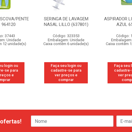
 ESCOVA/PENTE
SERINGA DE LAVAGEM
ASPIRADOR L
 964120
NASAL LILLO (637801)
AZUL 6
o: 37443
Código: 323353
Código: 
em: Unidade
Embalagem: Unidade
Embalagem:
m 12 unidade(s)
Caixa contém 6 unidade(s)
Caixa contém 1
u login ou
Faça seu login ou
Faça seu 
re-se para
cadastre-se para
cadastre-
preços e
ver preços e
ver pre
mprar
comprar
comp
ofertas!