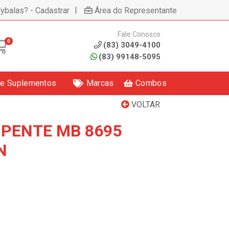
|
lybalas? - Cadastrar
Área do Representante
Fale Conosco
0
(83) 3049-4100
(83) 99148-5095
 e Suplementos
Marcas
Combos
VOLTAR
 PENTE MB 8695
N