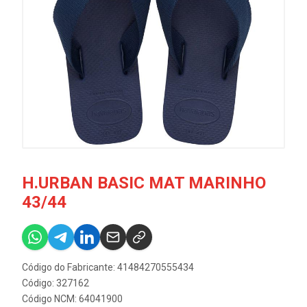
H.URBAN BASIC MAT MARINHO
43/44
Código do Fabricante: 41484270555434
Código: 327162
Código NCM: 64041900