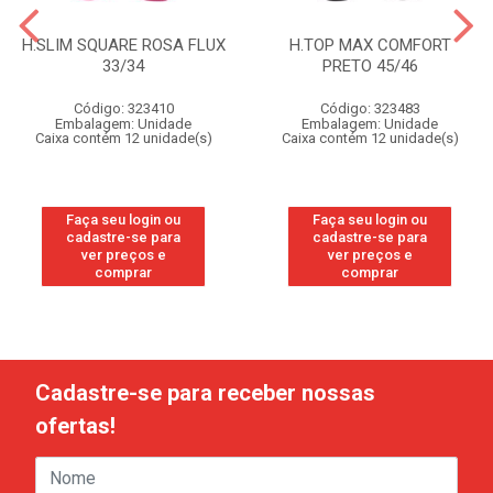
H.SLIM SQUARE ROSA FLUX
H.TOP MAX COMFORT
33/34
PRETO 45/46
Código: 323410
Código: 323483
Embalagem: Unidade
Embalagem: Unidade
Caixa contém 12 unidade(s)
Caixa contém 12 unidade(s)
Faça seu login ou
Faça seu login ou
cadastre-se para
cadastre-se para
ver preços e
ver preços e
comprar
comprar
Cadastre-se para receber nossas
ofertas!