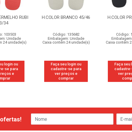
ERMELHO RUBI
H.COLOR BRANCO 45/46
H.COLOR PR
3/34
o: 103503
Código: 135682
Código: 
em: Unidade
Embalagem: Unidade
Embalagem:
m 24 unidade(s)
Caixa contém 24 unidade(s)
Caixa contém 2
eu login ou
Faça seu login ou
Faça seu 
re-se para
cadastre-se para
cadastre-
preços e
ver preços e
ver pre
mprar
comprar
comp
ofertas!