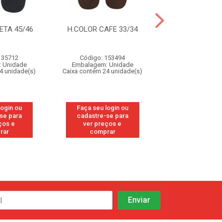
ETA 45/46
H.COLOR CAFE 33/34
H.COLOR CAFE
135712
Código: 153494
Código: 15
 Unidade
Embalagem: Unidade
Embalagem: U
4 unidade(s)
Caixa contém 24 unidade(s)
Caixa contém 24 u
login ou
Faça seu login ou
Faça seu log
se para
cadastre-se para
cadastre-se
ços e
ver preços e
ver preços
rar
comprar
compra