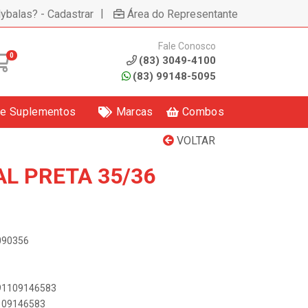
|
lybalas? - Cadastrar
Área do Representante
Fale Conosco
0
(83) 3049-4100
(83) 99148-5095
 e Suplementos
Marcas
Combos
VOLTAR
L PRETA 35/36
0090356
891109146583
1109146583