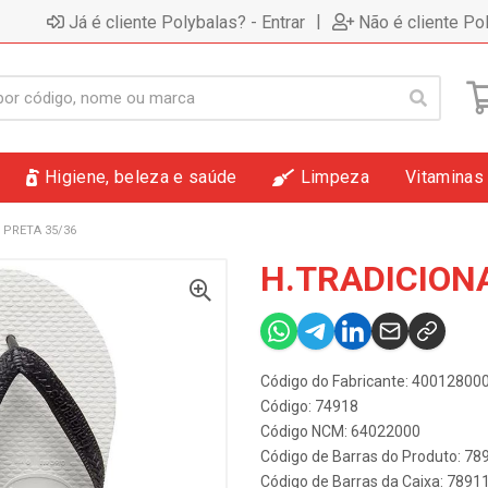
|
Já é cliente Polybalas? - Entrar
Não é cliente Po
Higiene, beleza e saúde
Limpeza
Vitaminas
 PRETA 35/36
H.TRADICIONA
Código do Fabricante: 4001280
Código: 74918
Código NCM: 64022000
Código de Barras do Produto: 7
Código de Barras da Caixa: 789