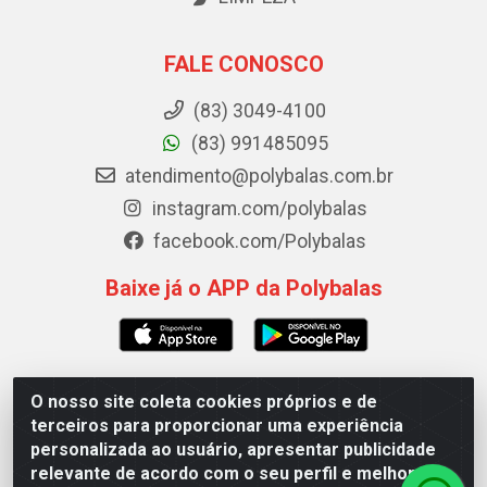
FALE CONOSCO
(83) 3049-4100
(83) 991485095
atendimento@polybalas.com.br
instagram.com/polybalas
facebook.com/Polybalas
Baixe já o APP da Polybalas
O nosso site coleta cookies próprios e de
Polybalas - Rua João Miguel de Souza, 173 Galpão B -
terceiros para proporcionar uma experiência
Ernesto Geisel, João Pessoa/PB - CEP 58.075-075 - CNPJ
personalizada ao usuário, apresentar publicidade
00.909.327/0002-61
relevante de acordo com o seu perfil e melhorar a