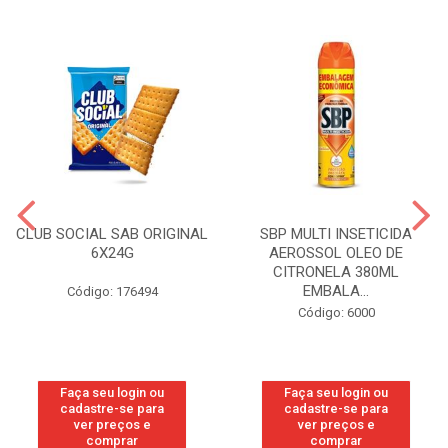
CLUB SOCIAL SAB ORIGINAL
SBP MULTI INSETICIDA
6X24G
AEROSSOL OLEO DE
CITRONELA 380ML
EMBALA...
Código: 176494
Código: 6000
Faça seu login ou
Faça seu login ou
cadastre-se para
cadastre-se para
ver preços e
ver preços e
comprar
comprar