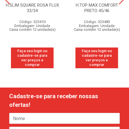
H.SLIM SQUARE ROSA FLUX
H.TOP MAX COMFORT
33/34
PRETO 45/46
Código: 323410
Código: 323483
Embalagem: Unidade
Embalagem: Unidade
Caixa contém 12 unidade(s)
Caixa contém 12 unidade(s)
Faça seu login ou
Faça seu login ou
cadastre-se para
cadastre-se para
ver preços e
ver preços e
comprar
comprar
Cadastre-se para receber nossas
ofertas!