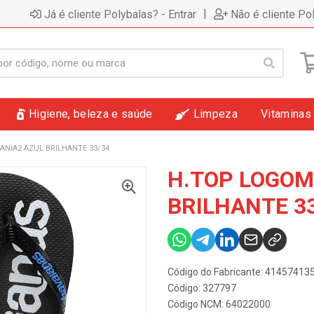
|
Já é cliente Polybalas? - Entrar
Não é cliente Po
Higiene, beleza e saúde
Limpeza
Vitaminas
NIA2 AZUL BRILHANTE 33/34
H.TOP LOGOM
BRILHANTE 3
Código do Fabricante: 4145741
Código: 327797
Código NCM: 64022000