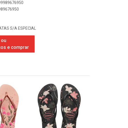
909989676950
9989676950
TAS S/A ESPECIAL
 ou
ços e comprar