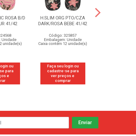
IC ROSA B/D
H.SLIM ORG PTO/CZA
H.SLIM ORG P
R 41/42
DARK/ROSA BEBE 41/42
DARK/ROSA BEB
324568
Código: 325857
Código: 32
 Unidade
Embalagem: Unidade
Embalagem: U
2 unidade(s)
Caixa contém 12 unidade(s)
Caixa contém 12 u
login ou
Faça seu login ou
Faça seu log
se para
cadastre-se para
cadastre-se
ços e
ver preços e
ver preços
rar
comprar
compra