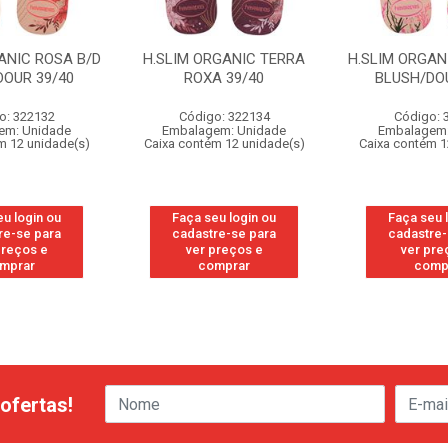
ANIC ROSA B/D
H.SLIM ORGANIC TERRA
H.SLIM ORGAN
DOUR 39/40
ROXA 39/40
BLUSH/DOU
o: 322132
Código: 322134
Código: 
em: Unidade
Embalagem: Unidade
Embalagem:
m 12 unidade(s)
Caixa contém 12 unidade(s)
Caixa contém 1
eu login ou
Faça seu login ou
Faça seu 
re-se para
cadastre-se para
cadastre-
preços e
ver preços e
ver pre
mprar
comprar
comp
ofertas!