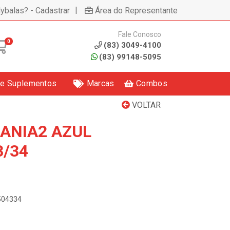
|
lybalas? - Cadastrar
Área do Representante
Fale Conosco
0
(83) 3049-4100
(83) 99148-5095
 e Suplementos
Marcas
Combos
VOLTAR
ANIA2 AZUL
3/34
3504334