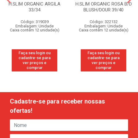
H.SLIM ORGANIC ARGILA
H.SLIM ORGANIC ROSA B/D
33/34
BLUSH/DOUR 39/40
Código: 319039
Código: 322132
Embalagem: Unidade
Embalagem: Unidade
Caixa contém 12 unidade(s)
Caixa contém 12 unidade(s)
Faça seu login ou
Faça seu login ou
cadastre-se para
cadastre-se para
ver preços e
ver preços e
comprar
comprar
Cadastre-se para receber nossas
ofertas!