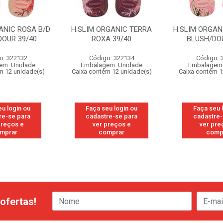
ANIC ROSA B/D
H.SLIM ORGANIC TERRA
H.SLIM ORGAN
DOUR 39/40
ROXA 39/40
BLUSH/DOU
o: 322132
Código: 322134
Código: 
em: Unidade
Embalagem: Unidade
Embalagem:
m 12 unidade(s)
Caixa contém 12 unidade(s)
Caixa contém 1
eu login ou
Faça seu login ou
Faça seu 
re-se para
cadastre-se para
cadastre-
preços e
ver preços e
ver pre
mprar
comprar
comp
ofertas!