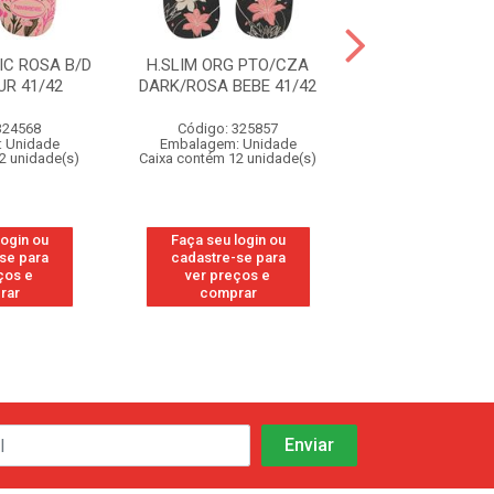
IC ROSA B/D
H.SLIM ORG PTO/CZA
H.SLIM ORG P
R 41/42
DARK/ROSA BEBE 41/42
DARK/ROSA BEB
324568
Código: 325857
Código: 32
 Unidade
Embalagem: Unidade
Embalagem: U
2 unidade(s)
Caixa contém 12 unidade(s)
Caixa contém 12 u
login ou
Faça seu login ou
Faça seu log
se para
cadastre-se para
cadastre-se
ços e
ver preços e
ver preços
rar
comprar
compra