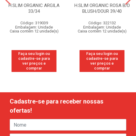
H.SLIM ORGANIC ARGILA
H.SLIM ORGANIC ROSA B/D
33/34
BLUSH/DOUR 39/40
Código: 319039
Código: 322132
Embalagem: Unidade
Embalagem: Unidade
Caixa contém 12 unidade(s)
Caixa contém 12 unidade(s)
Faça seu login ou
Faça seu login ou
cadastre-se para
cadastre-se para
ver preços e
ver preços e
comprar
comprar
Cadastre-se para receber nossas
ofertas!