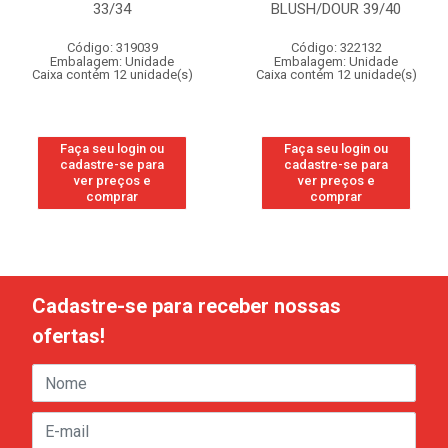
33/34
BLUSH/DOUR 39/40
Código: 319039
Código: 322132
Embalagem: Unidade
Embalagem: Unidade
Caixa contém 12 unidade(s)
Caixa contém 12 unidade(s)
Faça seu login ou
Faça seu login ou
cadastre-se para
cadastre-se para
ver preços e
ver preços e
comprar
comprar
Cadastre-se para receber nossas
ofertas!