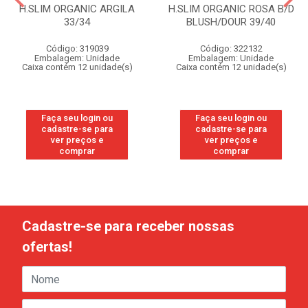
H.SLIM ORGANIC ARGILA
H.SLIM ORGANIC ROSA B/D
33/34
BLUSH/DOUR 39/40
Código: 319039
Código: 322132
Embalagem: Unidade
Embalagem: Unidade
Caixa contém 12 unidade(s)
Caixa contém 12 unidade(s)
Faça seu login ou
Faça seu login ou
cadastre-se para
cadastre-se para
ver preços e
ver preços e
comprar
comprar
Cadastre-se para receber nossas
ofertas!