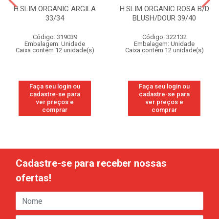
H.SLIM ORGANIC ARGILA
H.SLIM ORGANIC ROSA B/D
33/34
BLUSH/DOUR 39/40
Código: 319039
Código: 322132
Embalagem: Unidade
Embalagem: Unidade
Caixa contém 12 unidade(s)
Caixa contém 12 unidade(s)
Faça seu login ou
Faça seu login ou
cadastre-se para
cadastre-se para
ver preços e
ver preços e
comprar
comprar
Cadastre-se para receber nossas
ofertas!