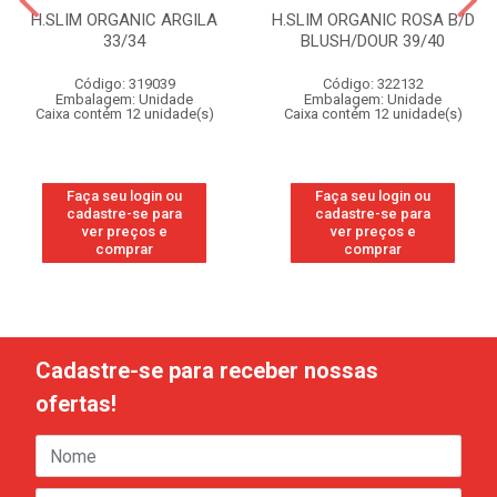
H.SLIM ORGANIC ARGILA
H.SLIM ORGANIC ROSA B/D
33/34
BLUSH/DOUR 39/40
Código: 319039
Código: 322132
Embalagem: Unidade
Embalagem: Unidade
Caixa contém 12 unidade(s)
Caixa contém 12 unidade(s)
Faça seu login ou
Faça seu login ou
cadastre-se para
cadastre-se para
ver preços e
ver preços e
comprar
comprar
Cadastre-se para receber nossas
ofertas!