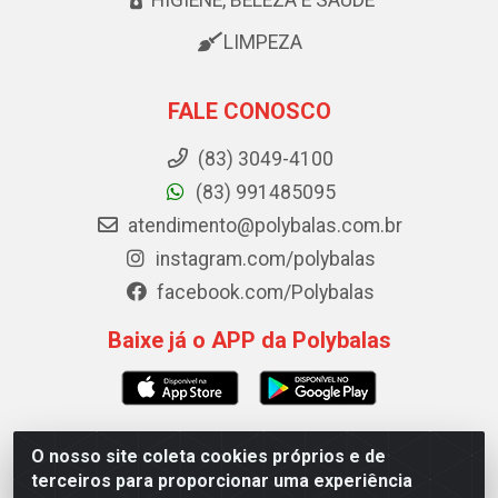
HIGIENE, BELEZA E SAÚDE
LIMPEZA
FALE CONOSCO
(83) 3049-4100
(83) 991485095
atendimento@polybalas.com.br
instagram.com/polybalas
facebook.com/Polybalas
Baixe já o APP da Polybalas
O nosso site coleta cookies próprios e de
Polybalas - Rua João Miguel de Souza, 173 Galpão B -
terceiros para proporcionar uma experiência
Ernesto Geisel, João Pessoa/PB - CEP 58.075-075 - CNPJ