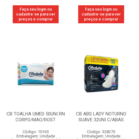
Faça seu login ou
Faça seu login ou
cadastre-se para ver
cadastre-se para ver
preços e comprar
preços e comprar
CB TOALHA UMED 50UNI RN
CB ABS LADY NOTURNO
CORPO/MAO/ROST
SUAVE 32UNI C/ABAS
Código: 10165
Código: 328270
Embalagem: Unidade
Embalagem: Unidade