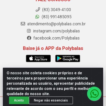
(83) 3049-4100
(83) 991485095
atendimento@polybalas.com.br
instagram.com/polybalas
facebook.com/Polybalas
Baixe já o APP da Polybalas
O nosso site coleta cookies próprios e de
Polybalas - Rua João Miguel de Souza, 173 Galpão B -
terceiros para proporcionar uma experiência
Ernesto Geisel, João Pessoa/PB - CEP 58.075-075 - CNPJ
personalizada ao usuário, apresentar publicidade
00.909.327/0002-61
relevante de acordo com o seu perfil e melhorar a
qualidade do nosso site.
Aceito
Negar não essenciais