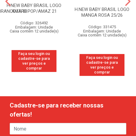
H.NEW BABY BRASIL LOGO
H.NEW BABY BRASIL LOGO
BRANCO17/18
AMARE POP/AMAZ 21
MANGA ROSA 25/26
Código: 326492
Código: 331475
Embalagem: Unidade
Caixa contém 12 unidade(s)
Embalagem: Unidade
Caixa contém 12 unidade(s)
Faça seu login ou
Faça seu login ou
cadastre-se para
cadastre-se para
ver preços e
ver preços e
comprar
comprar
Cadastre-se para receber nossas
ofertas!