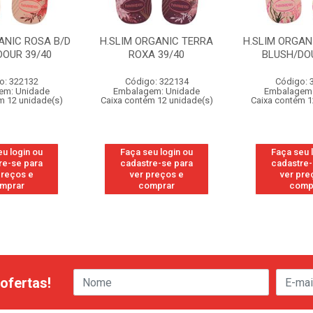
ANIC ROSA B/D
H.SLIM ORGANIC TERRA
H.SLIM ORGAN
DOUR 39/40
ROXA 39/40
BLUSH/DOU
o: 322132
Código: 322134
Código: 
em: Unidade
Embalagem: Unidade
Embalagem:
m 12 unidade(s)
Caixa contém 12 unidade(s)
Caixa contém 1
eu login ou
Faça seu login ou
Faça seu 
re-se para
cadastre-se para
cadastre-
preços e
ver preços e
ver pre
mprar
comprar
comp
ofertas!