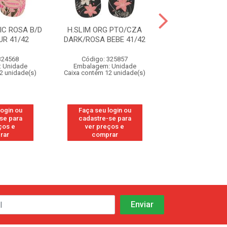
IC ROSA B/D
H.SLIM ORG PTO/CZA
H.SLIM ORG P
R 41/42
DARK/ROSA BEBE 41/42
DARK/ROSA BEB
324568
Código: 325857
Código: 32
 Unidade
Embalagem: Unidade
Embalagem: U
2 unidade(s)
Caixa contém 12 unidade(s)
Caixa contém 12 u
login ou
Faça seu login ou
Faça seu log
se para
cadastre-se para
cadastre-se
ços e
ver preços e
ver preços
rar
comprar
compra