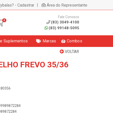
|
lybalas? - Cadastrar
Área do Representante
Fale Conosco
0
(83) 3049-4100
(83) 99148-5095
 e Suplementos
Marcas
Combos
VOLTAR
ELHO FREVO 35/36
3180356
909989872284
9989872284