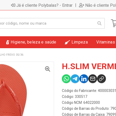
|
Já é cliente Polybalas? - Entrar
Não é cliente Po
Higiene, beleza e saúde
Limpeza
Vitaminas
LHO FREVO 35/36
H.SLIM VERM
Código do Fabricante: 4000030
Código: 330517
Código NCM: 64022000
Código de Barras do Produto: 7
Código de Barras da Caixa: 790